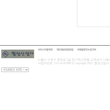
서울시 구로구 중앙로 3길 50,178(고척동,고척상가 나동) 협성산
사업자번호: 113-14-93398 ⓒ copyright 2012 협성산업사 All 