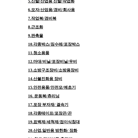
5.신발/산업용 신발/작업화
6.모자/산업용/경비/회사용
7.작업복/경비복
8.근조화
9.판촉물
10.각종박스/짐수레/포장박스
11.청소용품
12.마대/비닐/포장비닐/우비
13.소방구조장비/소방용장비
14.산불진화용 장비
15.안전용품/안전모/예초기
16. 운동복/츄리닝
17.포장 부자재/ 결속기
18.각종테이프/포장끈/끈
19.표백제/세척제/접이식침대
20.산업.일반용 방한화/ 장화