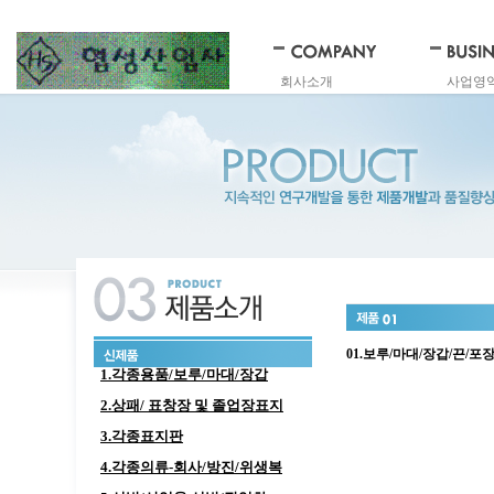
회사소개
사업영
01.보루/마대/장갑/끈/
1.각종용품/보루/마대/장갑
2.상패/ 표창장 및 졸업장표지
3.각종표지판
4.각종의류-회사/방진/위생복