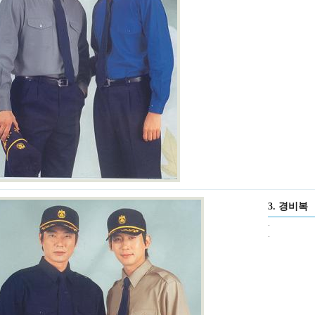
3. 경비복
.
.