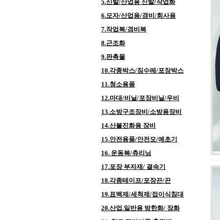
5.신발/산업용 신발/작업화
6.모자/산업용/경비/회사용
7.작업복/경비복
8.근조화
9.판촉물
10.각종박스/짐수레/포장박스
11.청소용품
12.마대/비닐/포장비닐/우비
13.소방구조장비/소방용장비
14.산불진화용 장비
15.안전용품/안전모/예초기
16. 운동복/츄리닝
17.포장 부자재/ 결속기
18.각종테이프/포장끈/끈
19.표백제/세척제/접이식침대
20.산업.일반용 방한화/ 장화