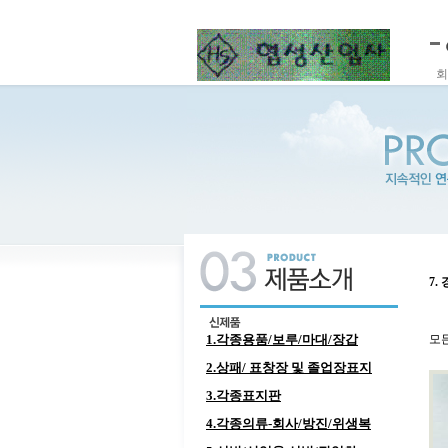
회
7.
1.각종용품/보루/마대/장갑
모
2.상패/ 표창장 및 졸업장표지
3.각종표지판
4.각종의류-회사/방진/위생복