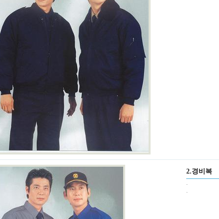
2.경비복
.
.