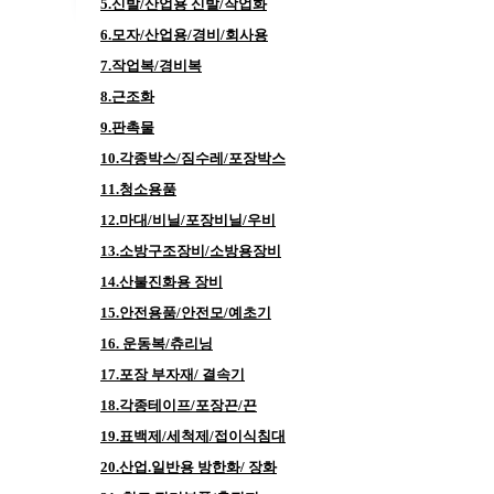
5.신발/산업용 신발/작업화
6.모자/산업용/경비/회사용
7.작업복/경비복
8.근조화
9.판촉물
10.각종박스/짐수레/포장박스
11.청소용품
12.마대/비닐/포장비닐/우비
13.소방구조장비/소방용장비
14.산불진화용 장비
15.안전용품/안전모/예초기
16. 운동복/츄리닝
17.포장 부자재/ 결속기
18.각종테이프/포장끈/끈
19.표백제/세척제/접이식침대
20.산업.일반용 방한화/ 장화