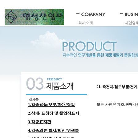
회사소개
사업영
21. 축전지/철도부품/전
1.각종용품/보루/마대/장갑
모든 사진은 제조/판매사
2.상패/ 표창장 및 졸업장표지
3.각종표지판
4.각종의류-회사/방진/위생복